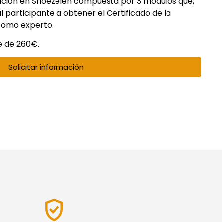
ación en Snoezelen compuesta por 3 módulos que,
l participante a obtener el Certificado de la
 como experto.
e de 260€
.
Solicitar información