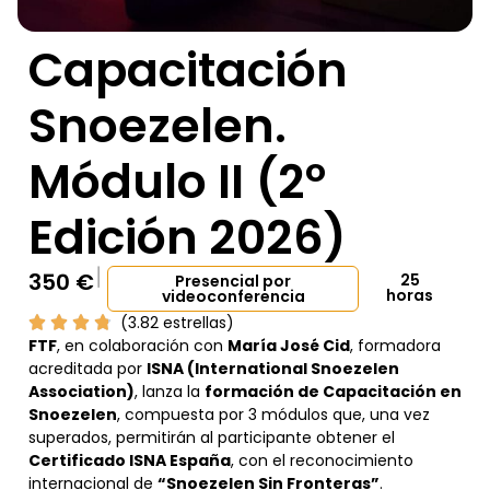
Capacitación
Snoezelen.
Módulo II (2º
Edición 2026)
350
€
25
Presencial por
horas
videoconferencia
(3.82 estrellas)
FTF
, en colaboración con
María José Cid
, formadora
acreditada por
ISNA (International Snoezelen
Association)
, lanza la
formación de Capacitación en
Snoezelen
, compuesta por 3 módulos que, una vez
superados, permitirán al participante obtener el
Certificado ISNA España
, con el reconocimiento
internacional de
“Snoezelen Sin Fronteras”
.