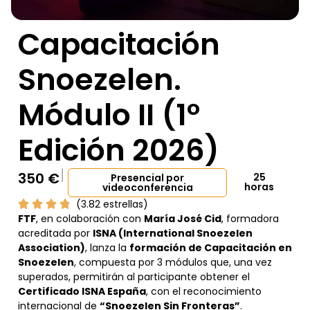
Capacitación
Snoezelen.
Módulo II (1º
Edición 2026)
350
€
25
Presencial por
horas
videoconferencia
(3.82 estrellas)
FTF
, en colaboración con
María José Cid
, formadora
acreditada por
ISNA (International Snoezelen
Association)
, lanza la
formación de Capacitación en
Snoezelen
, compuesta por 3 módulos que, una vez
superados, permitirán al participante obtener el
Certificado ISNA España
, con el reconocimiento
internacional de
“Snoezelen Sin Fronteras”
.