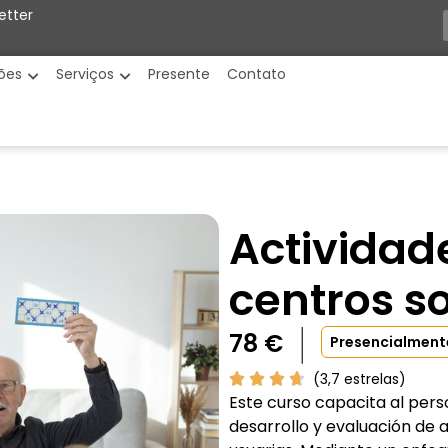
etter
ões
Serviços
Presente
Contato
Actividad
centros s
78
€
Presencialment
(3,7 estrelas)
Este curso capacita al perso
desarrollo y evaluación de 