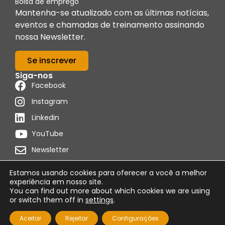
Bolsa de emprego
Mantenha-se atualizado com as últimas notícias,
eventos e chamadas de treinamento assinando
nossa Newsletter.
Se inscrever
Siga-nos
Facebook
Instagram
Linkedin
YouTube
Newsletter
Estamos usando cookies para oferecer a você a melhor
experiência em nosso site.
You can find out more about which cookies we are using
Distribuído por
Programon
or switch them off in
settings
.
Política de cookies
Condições de uso
Aviso Legal
Aceitar
Rejeitar
Configurações
© 2026 Foro Técnico de Formación