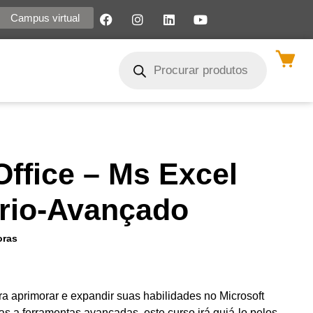
Campus virtual
Office – Ms Excel
ário-Avançado
oras
ra aprimorar e expandir suas habilidades no Microsoft
as a ferramentas avançadas, este curso irá guiá-lo pelos