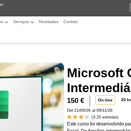
er
es
Serviços
Novidades
Contato
Microsoft 
Intermedi
150
€
20 h
On-line
Del 21/09/26
al 09/11/26
(3,25 estrelas)
Este curso foi desenvolvido pa
Excel. De funções intermediári