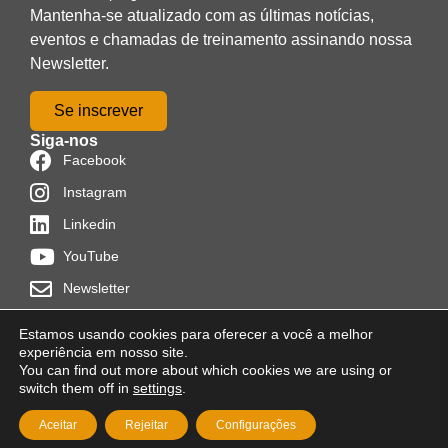
Mantenha-se atualizado com as últimas notícias,
eventos e chamadas de treinamento assinando nossa
Newsletter.
Se inscrever
Siga-nos
Facebook
Instagram
Linkedin
YouTube
Newsletter
Estamos usando cookies para oferecer a você a melhor
experiência em nosso site.
You can find out more about which cookies we are using or
Distribuído por
Programon
switch them off in
settings
.
Política de cookies
Condições de uso
Aviso Legal
Aceitar
Rejeitar
Configurações
© 2026 Foro Técnico de Formación