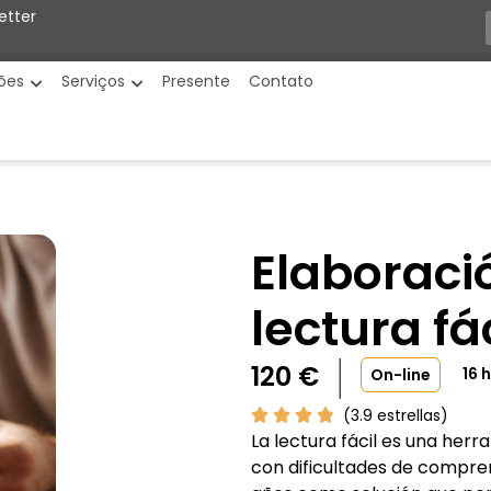
etter
ões
Serviços
Presente
Contato
Elaboraci
lectura fác
120
€
16 
On-line
(3.9 estrellas)
La lectura fácil es una her
con dificultades de compren