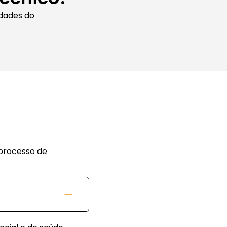
idades do
 processo de