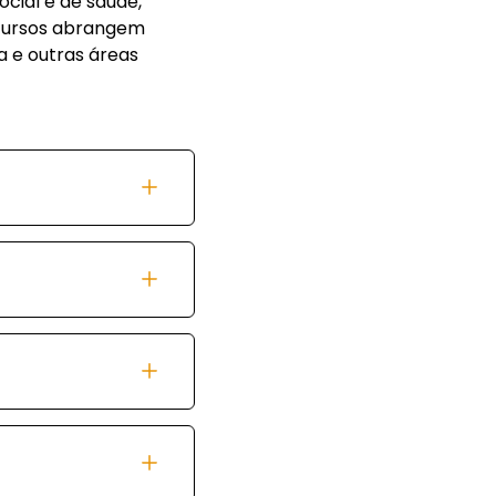
cial e de saúde,
 cursos abrangem
 e outras áreas