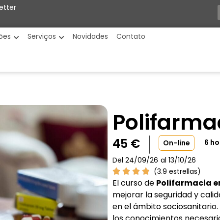
etter
ões
Serviços
Novidades
Contato
Polifarma
45
€
6 ho
On-line
Del 24/09/26
al 13/10/26
(3.9 estrellas)
El curso de
Polifarmacia e
mejorar la seguridad y cal
en el ámbito sociosanitario
los conocimientos necesari