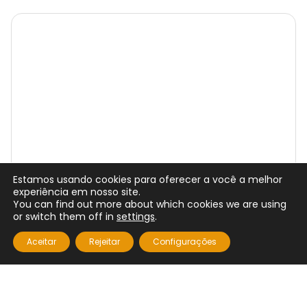
Estamos usando cookies para oferecer a você a melhor
experiência em nosso site.
You can find out more about which cookies we are using
or switch them off in
settings
.
Aceitar
Rejeitar
Configurações