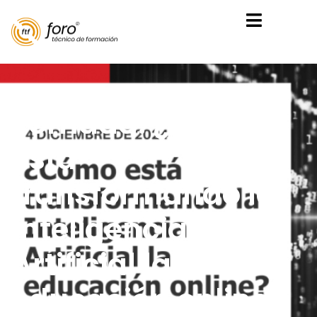
Jornada: ¿Cómo
está
Volver
transformando la
Inteligencia
Artificial la
educación online?