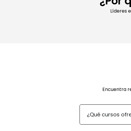
¿Por 
Líderes 
Encuentra r
¿Qué cursos ofr