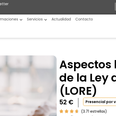
etter
rmaciones
Servicios
Actualidad
Contacto
Aspectos b
de la Ley
(LORE)
52
€
Presencial por 
(3.71 estrellas)