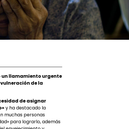
 un llamamiento urgente
 vulneración de la
ecesidad de asignar
o»
y ha destacado la
ntan muchas personas
dad» para lograrlo, además
el envejecimiento y