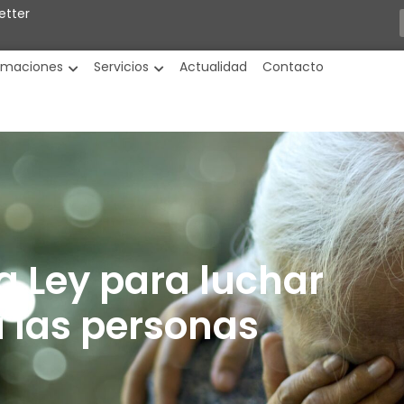
etter
rmaciones
Servicios
Actualidad
Contacto
 Ley para luchar
a las personas