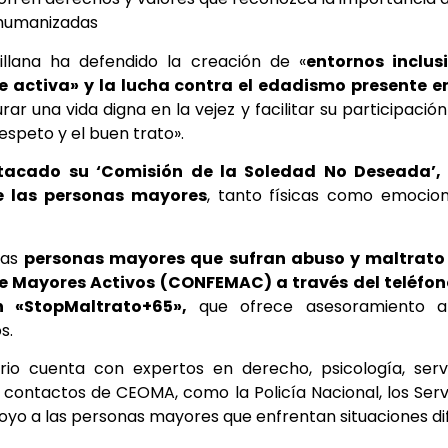
humanizadas
illana ha defendido la creación de «
entornos inclus
e activa» y la lucha contra el edadismo presente e
r una vida digna en la vejez y facilitar su participación
speto y el buen trato».
acado su ‘Comisión de la Soledad No Deseada’, 
e las personas mayores
, tanto físicas como emociona
las
personas mayores que sufran abuso y maltrato 
e Mayores Activos (CONFEMAC) a través del teléfono
n «StopMaltrato+65»,
que ofrece asesoramiento a
s.
ario cuenta con expertos en derecho, psicología, servi
contactos de CEOMA, como la Policía Nacional, los Servi
oyo a las personas mayores que enfrentan situaciones difí