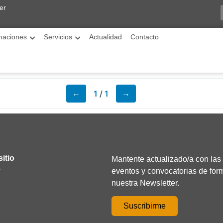
er
maciones
Servicios
Actualidad
Contacto
1
/
1
←
→
itio
Mantente actualizado/a con las
s
eventos y convocatorias de form
nuestra Newsletter.
Suscribirme