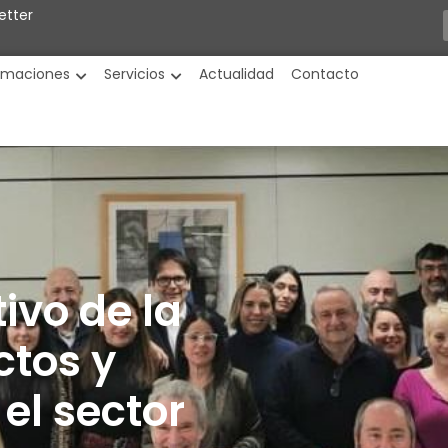
etter
rmaciones
Servicios
Actualidad
Contacto
ivo de la
ctos y
el sector