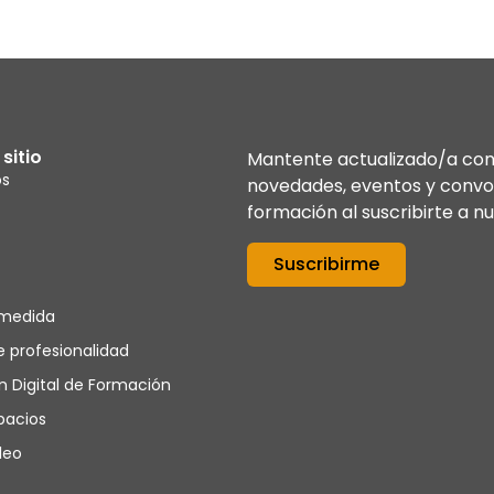
sitio
Mantente actualizado/a con 
os
novedades, eventos y convo
formación al suscribirte a n
Suscribirme
 medida
e profesionalidad
ón Digital de Formación
spacios
leo