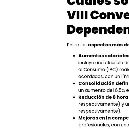
Cuáles so
VIII Conve
Dependen
Entre los
aspectos más d
Aumentos salariales 
incluye una cláusula d
al Consumo (IPC) real
acordados, con un lím
Consolidación defini
un aumento del 6,5% en
Reducción de 8 hora
respectivamente) y un
respectivamente).
Mejoras en la comp
profesionales, con una