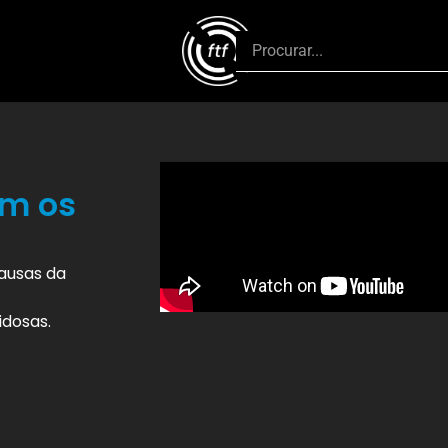
om os
ausas da
idosas.