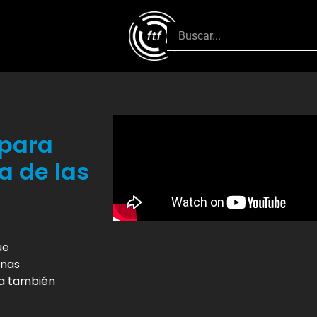
 para
a de las
ue
onas
ta también