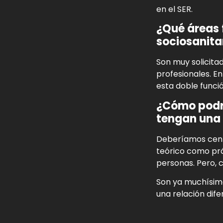
en el SER.
¿Qué áreas 
sociosanita
Son muy solicita
profesionales. E
esta doble funció
¿Cómo podrí
tengan una 
Deberíamos centr
teórico como prá
personas. Pero, 
Son ya muchísimo
una relación dife