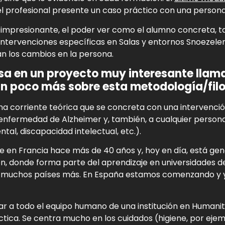
el profesional presente un caso práctico con una person
e, impresionante, el poder ver como el alumno concreta, t
ntervenciones específicas en Salas y entornos Snoezelen
 los cambios en la persona.
sa en un proyecto muy interesante lla
n poco más sobre esta metodología/fil
a corriente teórica que se concreta con una intervención
nfermedad de Alzheimer y, también, a cualquier persona e
al, discapacidad intelectual, etc.).
 en Francia hace más de 40 años y, hoy en día, está ge
n, donde forma parte del aprendizaje en universidades de 
y muchos países más. En España estamos comenzando y y
ar a todo el equipo humano de una institución en Humanitu
tica. Se centra mucho en los cuidados (higiene, por ejemp