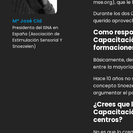
mse.org), que le 
Durante los dos 
querido aprovech
Mª José Cid
Presidenta del ISNA en
Como respon
España (Asociación de
Capacitació
Estimulación Sensorial Y
formaciones
Snoezelen)
Básicamente, des
entre la mayoría
Hace 10 años no 
concepto Snoeze
argumentar el p
¿Crees que 
Capacitació
centros?
No es que lo crea