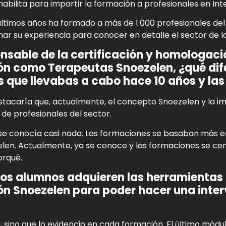
habilita para impartir la formación a profesionales en Int
últimos años ha formado a más de 1.000 profesionales de
ar su experiencia para conocer en detalle el sector de l
sable de la certificación y homologación
n como Terapeutas Snoezelen, ¿qué dife
 que llevabas a cabo hace 10 años y las
tacaría que, actualmente, el concepto Snoezelen y la im
 de profesionales del sector.
se conocía casi nada. Las formaciones se basaban más en 
len. Actualmente, ya se conoce y las formaciones se ce
orqué.
los alumnos adquieren las herramientas 
n Snoezelen para poder hacer una interv
, sino que lo evidencio en cada formación. El
último módu