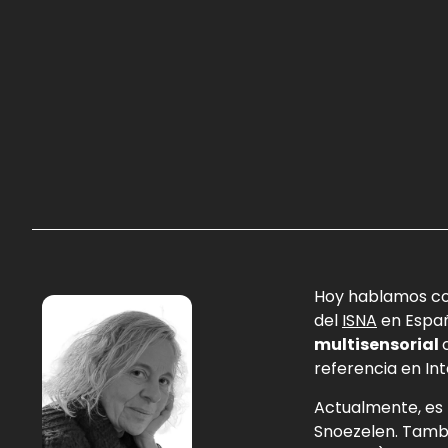
Hoy hablamos c
del
ISNA
en Españ
multisensorial
referencia en Int
Actualmente, es 
Snoezelen. Tambi