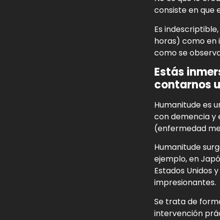
consiste en que 
Es indescriptibl
horas) como en i
como se observan
Estás inmer
contarnos u
Humanitude es un
con demencia y e
(enfermedad ment
Humanitude surge
ejemplo, en Japó
Estados Unidos 
impresionantes.
Se trata de form
intervención prác